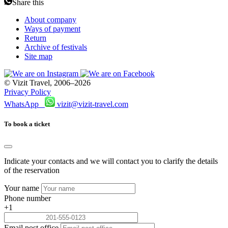
Share this
About company
Ways of payment
Return
Archive of festivals
Site map
© Vizit Travel, 2006–2026
Privacy Policy
WhatsApp
vizit@vizit-travel.com
To book a ticket
Indicate your contacts and we will contact you to clarify the details
of the reservation
Your name
Phone number
+1
Email post office