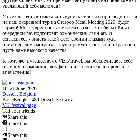
другие коллективы, которые мечтает увидеть на сцене каждый
уважающий себя меломан!
У всех вас есть возможность купить билеты и присоединиться
на наш очередной тур на Graspop Metal Meeting 2020: будет
горячо! Мы с увренностью можем сказать, что бельгийцы в
очередной раз подготовят бомбический лайн-ап. И
согласитесь - видеть такой фест своими глазами куда
приятнее, чем смотреть любую прямую трансляцию Граспопа,
пусть даже высокого качества.
К тому же, путешествуя с Vizit-Travel, вы обеспечиваете себе
отличную компанию, комфорт и исключительно приятные
впечатления!
18–21
June
2020
Dessel
,
Belgium
Kastelsedijk, 2480 Dessel, Бельгия
VK festival page
Tell your friends
Share this
Share this
+1
Share this