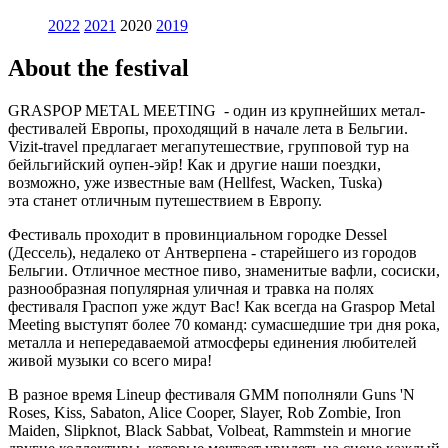
2022
2021
2020
2019
About the festival
GRASPOP METAL MEETING - один из крупнейших метал-
фестивалей Европы, проходящий в начале лета в Бельгии.
Vizit-travel предлагает мегапутешествие, групповой тур на
бейльгийский оупен-эйр! Как и другие наши поездки,
возможно, уже известные вам (Hellfest, Wacken, Tuska)
эта станет отличным путешествием в Европу.
Фестиваль проходит в провинциальном городке Dessel
(Дессель), недалеко от Антверпена - старейшего из городов
Бельгии. Отличное местное пиво, знаменитые вафли, сосиски,
разнообразная популярная уличная и травка на полях
фестиваля Граспоп уже ждут Вас! Как всегда на Graspop Metal
Meeting выступят более 70 команд: сумасшедшие три дня рока,
металла и непередаваемой атмосферы единения любителей
живой музыки со всего мира!
В разное время Lineup фестиваля GMM пополняли Guns 'N
Roses, Kiss, Sabaton, Alice Cooper, Slayer, Rob Zombie, Iron
Maiden, Slipknot, Black Sabbat, Volbeat, Rammstein и многие