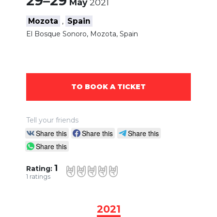
29–29
May
2021
Mozota
Spain
,
El Bosque Sonoro, Mozota, Spain
TO BOOK A TICKET
Tell your friends
Share this
Share this
Share this
Share this
1
Rating:
1
ratings
2021