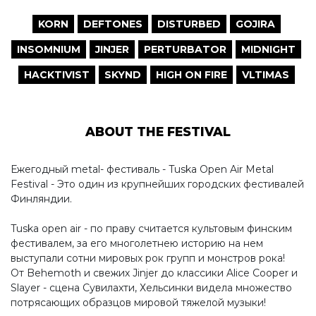
KORN
DEFTONES
DISTURBED
GOJIRA
INSOMNIUM
JINJER
PERTURBATOR
MIDNIGHT
HACKTIVIST
SKYND
HIGH ON FIRE
VLTIMAS
ABOUT THE FESTIVAL
Ежегодный metal- фестиваль - Tuska Open Air Metal
Festival - Это один из крупнейших городских фестивалей
Финляндии.
Tuska open air - по праву считается культовым финским
фестивалем, за его многолетнею историю на нем
выступали сотни мировых рок групп и монстров рока!
От Behemoth и свежих Jinjer до классики Alice Cooper и
Slayer - сцена Сувилахти, Хельсинки видела множество
потрясающих образцов мировой тяжелой музыки!